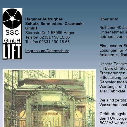
Hagener Aufzugbau
Über uns:
Schulz, Schnieders, Czarnecki
Seit über 40 Ja
GmbH
Unternehmen in
Sternstraße 1 58089 Hagen
betreuen zurze
Telefon 02331 / 90 15 55
Telefax 02331 / 90 15 66
Eine unserer Stä
Lösungen für P
Impressum/Datenschutz
Anlagen zu fin
Unsere Tätigke
im Bereich St
Erneuerungen,
Hilfestellung b
Renovierungen 
Wartungs- und 
aller Fabrikate.
Wir sind zertifi
Wasserhaushal
Gefährdungsbeu
den TÜV vorge
BGV A3 werden 