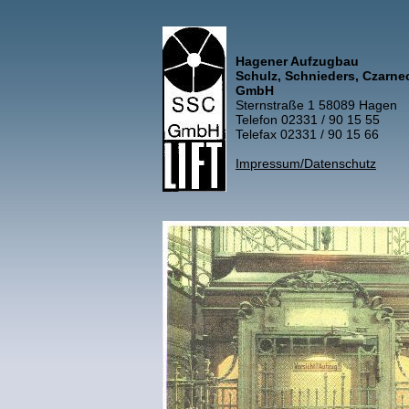
Hagener Aufzugbau
Schulz, Schnieders, Czarne
GmbH
Sternstraße 1 58089 Hagen
Telefon 02331 / 90 15 55
Telefax 02331 / 90 15 66
Impressum/Datenschutz