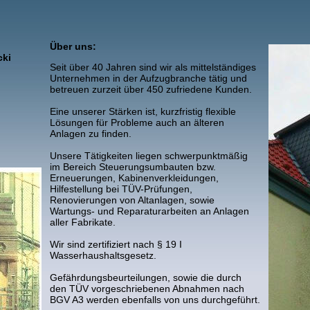
Über uns:
cki
Seit über 40 Jahren sind wir als mittelständiges
Unternehmen in der Aufzugbranche tätig und
betreuen zurzeit über 450 zufriedene Kunden.
Eine unserer Stärken ist, kurzfristig flexible
Lösungen für Probleme auch an älteren
Anlagen zu finden.
Unsere Tätigkeiten liegen schwerpunktmäßig
im Bereich Steuerungsumbauten bzw.
Erneuerungen, Kabinenverkleidungen,
Hilfestellung bei TÜV-Prüfungen,
Renovierungen von Altanlagen, sowie
Wartungs- und Reparaturarbeiten an Anlagen
aller Fabrikate.
Wir sind zertifiziert nach § 19 I
Wasserhaushaltsgesetz.
Gefährdungsbeurteilungen, sowie die durch
den TÜV vorgeschriebenen Abnahmen nach
BGV A3 werden ebenfalls von uns durchgeführt.